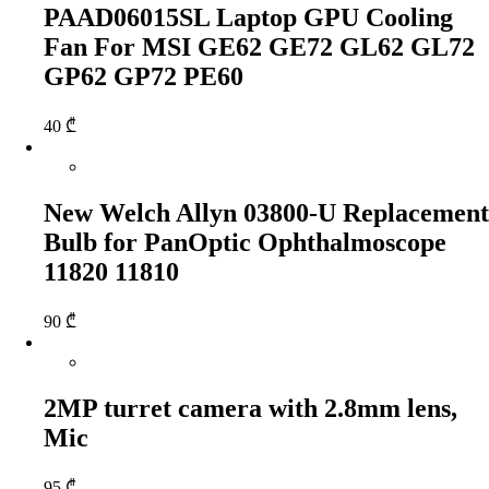
PAAD06015SL Laptop GPU Cooling
Fan For MSI GE62 GE72 GL62 GL72
GP62 GP72 PE60
40
₾
New Welch Allyn 03800-U Replacement
Bulb for PanOptic Ophthalmoscope
11820 11810
90
₾
2MP turret camera with 2.8mm lens,
Mic
95
₾