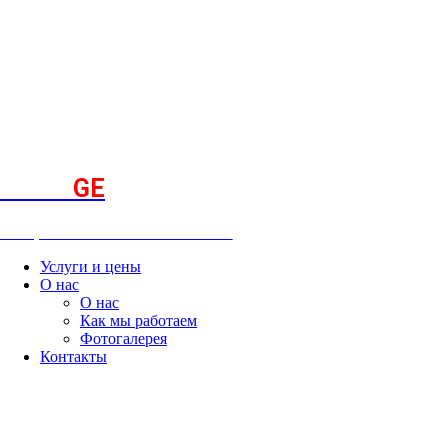
KOMP.
GE
Computer & Network Services
Услуги и цены
О нас
О нас
Как мы работаем
Фотогалерея
Контакты